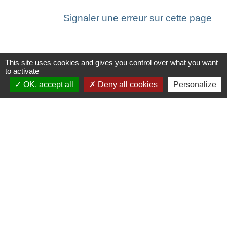
Signaler une erreur sur cette page
This site uses cookies and gives you control over what you want
to activate
Contacts
OK, accept all
Deny all cookies
Personalize
Commune de Saint-Ouen-d'Aunis
61 rue Marie Louise Cardin
17230 Saint-Ouen-d'Aunis - FRANCE
+33 5 46 01 40 64
Contact par formulaire
Liens