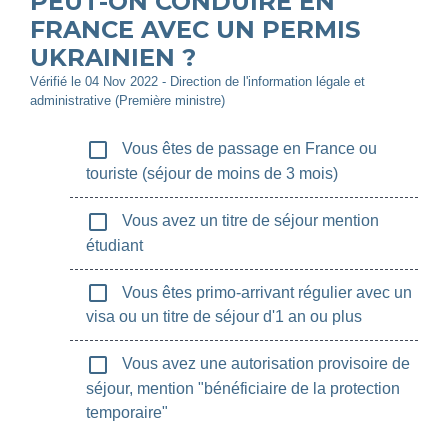
PEUT-ON CONDUIRE EN
FRANCE AVEC UN PERMIS
UKRAINIEN ?
Vérifié le 04 Nov 2022 - Direction de l'information légale et
administrative (Première ministre)
check_box_outline_blank
Vous êtes de passage en France ou
touriste (séjour de moins de 3 mois)
check_box_outline_blank
Vous avez un titre de séjour mention
étudiant
check_box_outline_blank
Vous êtes primo-arrivant régulier avec un
visa ou un titre de séjour d'1 an ou plus
check_box_outline_blank
Vous avez une autorisation provisoire de
séjour, mention "bénéficiaire de la protection
temporaire"