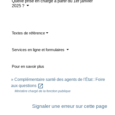
Quelle prise en charge à partir du 1er janvier
2025 ?
Textes de référence
Services en ligne et formulaires
Pour en savoir plus
Complémentaire santé des agents de l'État : Foire
open_in_new
aux questions
Ministère chargé de la fonction publique
Signaler une erreur sur cette page