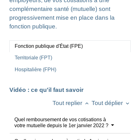
employeurs, de vos cotisations à une
complémentaire santé (mutuelle) sont
progressivement mise en place dans la
fonction publique.
Fonction publique d'État (FPE)
Territoriale (FPT)
Hospitalière (FPH)
Vidéo : ce qu'il faut savoir
Tout replier
Tout déplier
keyboard_arrow_up
keyboard_arrow_down
Quel remboursement de vos cotisations à
votre mutuelle depuis le 1er janvier 2022 ?