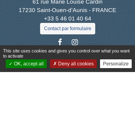
61 rue Marie Louise Cardin
17230 Saint-Ouen-d'Aunis - FRANCE
+33 5 46 01 40 64
Contact par formulaire
This site uses cookies and gives you control over what you want
to activate
OK, accept all
Deny all cookies
Personalize
Liens
Cyclad
CDC Aunis Atlantique
Préfecture de la Charente-Maritime
Intramuros
Emploi en Aunis Atlantique
Mentions légales
-
Politique de confidentialité
-