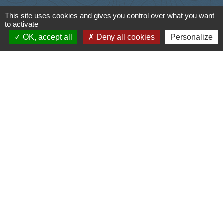
This site uses cookies and gives you control over what you want
Liens
to activate
OK, accept all
Deny all cookies
Personalize
Cyclad
CDC Aunis Atlantique
Préfecture de la Charente-Maritime
Intramuros
Emploi en Aunis Atlantique
Mentions légales
-
Politique de confidentialité
-
Accessibilité
-
Plan du site
-
Gestion des cookies
Site créé en partenariat avec Réseau des Communes