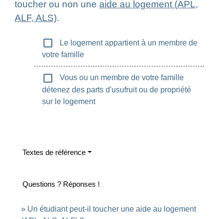
toucher ou non une
aide au logement (APL,
ALF, ALS)
.
check_box_outline_blank
Le logement appartient à un membre de
votre famille
check_box_outline_blank
Vous ou un membre de votre famille
détenez des parts d'usufruit ou de propriété
sur le logement
Textes de référence
Questions ? Réponses !
Un étudiant peut-il toucher une aide au logement