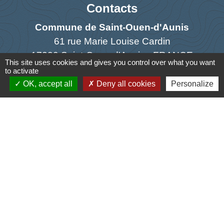
Contacts
Commune de Saint-Ouen-d'Aunis
61 rue Marie Louise Cardin
17230 Saint-Ouen-d'Aunis - FRANCE
This site uses cookies and gives you control over what you want
+33 5 46 01 40 64
to activate
OK, accept all
Deny all cookies
Personalize
Contact par formulaire
Liens
Cyclad
CDC Aunis Atlantique
Préfecture de la Charente-Maritime
Intramuros