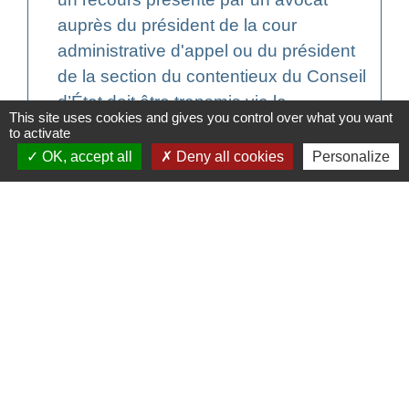
auprès du président de la cour
administrative d'appel ou du président
de la section du contentieux du Conseil
d’État doit être transmis via le
This site uses cookies and gives you control over what you want
téléservice
Télérecours
.
to activate
OK, accept all
Deny all cookies
Personalize
Textes de référence
Signaler une erreur sur cette page
Contacts