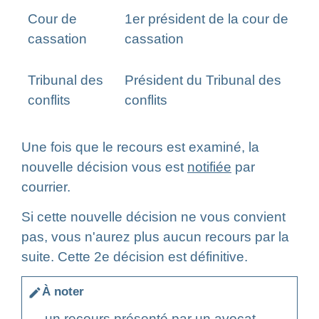
Cour de
1
er
président de la cour de
cassation
cassation
Tribunal des
Président du Tribunal des
conflits
conflits
Une fois que le recours est examiné, la
nouvelle décision vous est
notifiée
par
courrier.
Si cette nouvelle décision ne vous convient
pas, vous n'aurez plus aucun recours par la
suite. Cette 2
e
décision est définitive.
À noter
edit
un recours présenté par un avocat