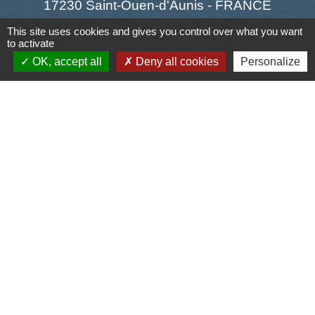
17230 Saint-Ouen-d'Aunis - FRANCE
+33 5 46 01 40 64
This site uses cookies and gives you control over what you want
to activate
Contact par formulaire
OK, accept all
Deny all cookies
Personalize
Liens
Cyclad
CDC Aunis Atlantique
Préfecture de la Charente-Maritime
Intramuros
Emploi en Aunis Atlantique
Mentions légales
-
Politique de confidentialité
-
Accessibilité
-
Plan du site
-