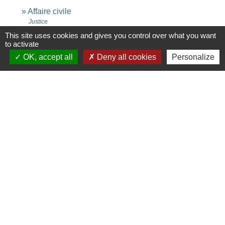
Affaire civile
Justice
This site uses cookies and gives you control over what you want
to activate
Signaler une erreur sur cette page
OK, accept all
Deny all cookies
Personalize
Contacts
Commune de Saint-Ouen-d'Aunis
61 rue Marie Louise Cardin
17230 Saint-Ouen-d'Aunis - FRANCE
+33 5 46 01 40 64
Contact par formulaire