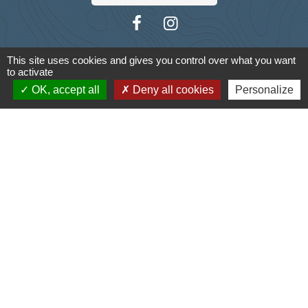
This site uses cookies and gives you control over what you want
to activate
Liens
OK, accept all
Deny all cookies
Personalize
Cyclad
CDC Aunis Atlantique
Préfecture de la Charente-Maritime
Intramuros
Emploi en Aunis Atlantique
Mentions légales
-
Politique de confidentialité
-
Accessibilité
-
Plan du site
-
Gestion des cookies