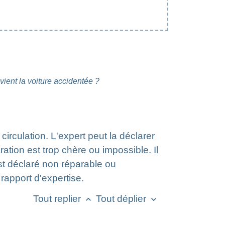
ient la voiture accidentée ?
circulation. L'expert peut la déclarer
ation est trop chère ou impossible. Il
est déclaré non réparable ou
 rapport d'expertise.
Tout replier
Tout déplier
keyboard_arrow_up
keyboard_arrow_down