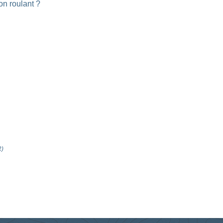
on roulant ?
R)