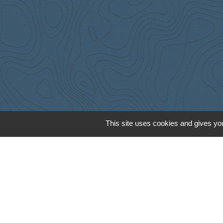
This site uses cookies and gives you
Cyclad
CDC Aunis Atl
Préfecture de 
Intramuros