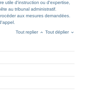
 utile d'instruction ou d'expertise,
e au tribunal administratif.
ait procéder aux mesures demandées.
d'appel.
Tout replier
Tout déplier
keyboard_arrow_up
keyboard_arrow_down