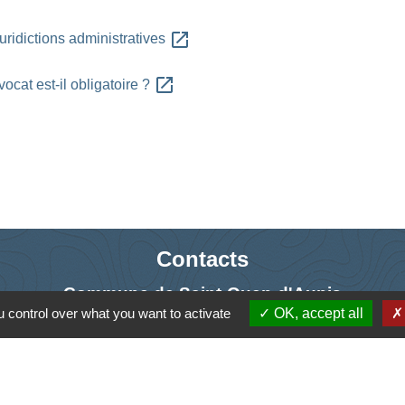
open_in_new
uridictions administratives
open_in_new
ocat est-il obligatoire ?
Contacts
Commune de Saint-Ouen-d'Aunis
 control over what you want to activate
OK, accept all
61 rue Marie Louise Cardin
17230 Saint-Ouen-d'Aunis - FRANCE
+33 5 46 01 40 64
Contact par formulaire