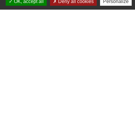
61 rue Marie Louise Cardin
OK, accept all
Deny all cookies
Personalize
17230 Saint-Ouen-d'Aunis - FRANCE
+33 5 46 01 40 64
Contact par formulaire
Liens
Cyclad
CDC Aunis Atlantique
Préfecture de la Charente-Maritime
Intramuros
Emploi en Aunis Atlantique
Mentions légales
-
Politique de confidentialité
-