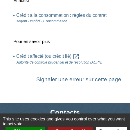
Et aussi
Crédit à la consommation : règles du contrat
Argent - Impôts - Consommation
Pour en savoir plus
open_in_new
Crédit affecté (ou crédit lié)
Autorité de contrôle prudentiel et de résolution (ACPR)
Signaler une erreur sur cette page
Contacts
This site uses cookies and gives you control over what you want
Commune de Saint-Ouen-d'Aunis
to activate