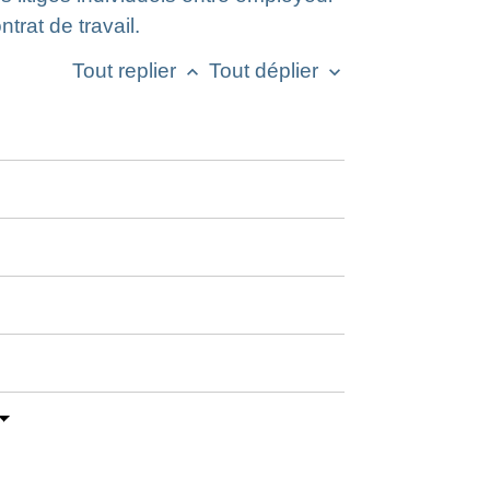
trat de travail.
Tout replier
Tout déplier
keyboard_arrow_up
keyboard_arrow_down