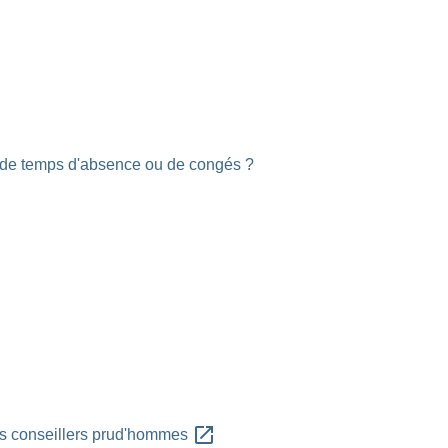
l de temps d'absence ou de congés ?
open_in_new
des conseillers prud'hommes