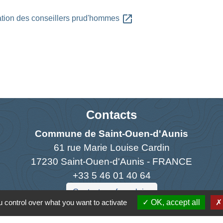
open_in_new
ation des conseillers prud'hommes
Contacts
Commune de Saint-Ouen-d'Aunis
61 rue Marie Louise Cardin
17230 Saint-Ouen-d'Aunis - FRANCE
+33 5 46 01 40 64
Contact par formulaire
 control over what you want to activate
OK, accept all