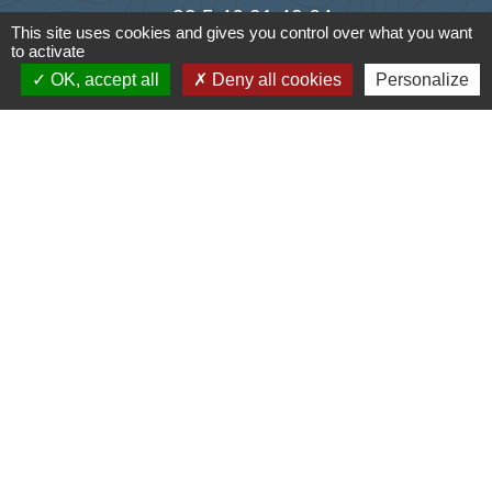
+33 5 46 01 40 64
This site uses cookies and gives you control over what you want
to activate
Contact par formulaire
OK, accept all
Deny all cookies
Personalize
Liens
Cyclad
CDC Aunis Atlantique
Préfecture de la Charente-Maritime
Intramuros
Emploi en Aunis Atlantique
Mentions légales
-
Politique de confidentialité
-
Accessibilité
-
Plan du site
-