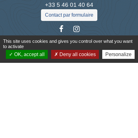
+33 5 46 01 40 64
Contact par formulaire
This site uses cookies and gives you control over what you want
to activate
Liens
OK, accept all
Deny all cookies
Personalize
Cyclad
CDC Aunis Atlantique
Préfecture de la Charente-Maritime
Intramuros
Emploi en Aunis Atlantique
Mentions légales
-
Politique de confidentialité
-
Accessibilité
-
Plan du site
-