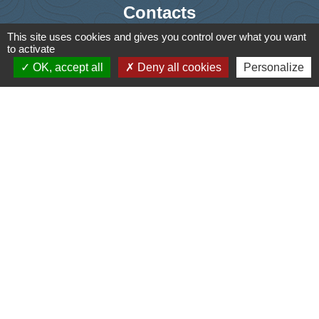
Contacts
This site uses cookies and gives you control over what you want
Commune de Saint-Ouen-d'Aunis
to activate
61 rue Marie Louise Cardin
OK, accept all
Deny all cookies
Personalize
17230 Saint-Ouen-d'Aunis - FRANCE
+33 5 46 01 40 64
Contact par formulaire
Liens
Cyclad
CDC Aunis Atlantique
Préfecture de la Charente-Maritime
Intramuros