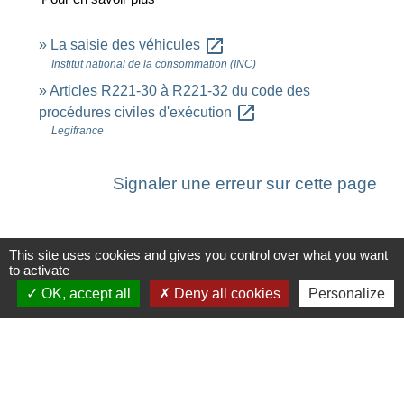
open_in_new
La saisie des véhicules
Institut national de la consommation (INC)
Articles R221-30 à R221-32 du code des
open_in_new
procédures civiles d'exécution
Legifrance
Signaler une erreur sur cette page
This site uses cookies and gives you control over what you want
to activate
Contacts
OK, accept all
Deny all cookies
Personalize
Commune de Saint-Ouen-d'Aunis
61 rue Marie Louise Cardin
17230 Saint-Ouen-d'Aunis - FRANCE
+33 5 46 01 40 64