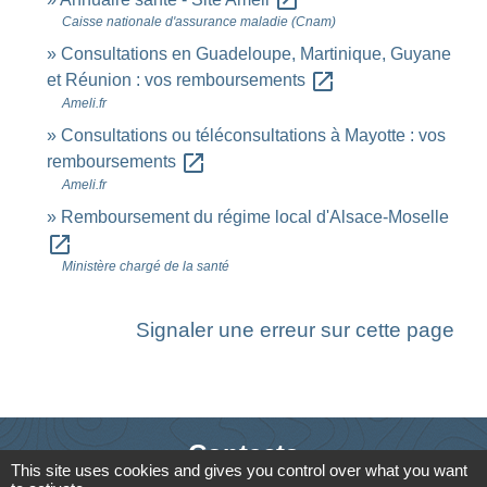
open_in_new
Caisse nationale d'assurance maladie (Cnam)
Consultations en Guadeloupe, Martinique, Guyane
open_in_new
et Réunion : vos remboursements
Ameli.fr
Consultations ou téléconsultations à Mayotte : vos
open_in_new
remboursements
Ameli.fr
Remboursement du régime local d'Alsace-Moselle
open_in_new
Ministère chargé de la santé
Signaler une erreur sur cette page
Contacts
This site uses cookies and gives you control over what you want