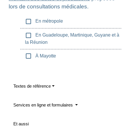
lors de consultations médicales.
check_box_outline_blank
En métropole
check_box_outline_blank
En Guadeloupe, Martinique, Guyane et à
la Réunion
check_box_outline_blank
À Mayotte
Textes de référence
Services en ligne et formulaires
Et aussi