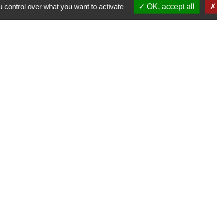
Contact par formulaire
 control over what you want to activate
OK, accept all
Liens
antique
la Charente-Maritime
s Atlantique
tique de confidentialité
-
Accessibilité
-
Plan du site
Site créé en partenariat avec Réseau des Communes