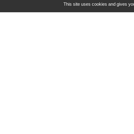
This site uses cookies and gives you
Cyclad
CDC Aunis Atl
Préfecture de 
Intramuros
Emploi en Auni
Mentions légales
-
Poli