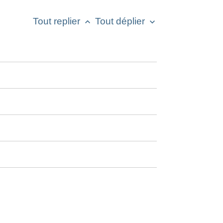
Tout replier
Tout déplier
keyboard_arrow_up
keyboard_arrow_down