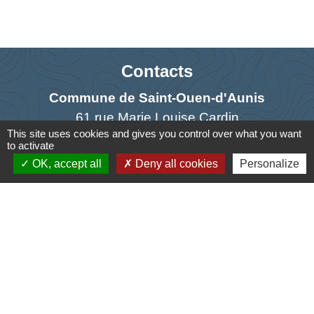
Contacts
Commune de Saint-Ouen-d'Aunis
61 rue Marie Louise Cardin
This site uses cookies and gives you control over what you want
17230 Saint-Ouen-d'Aunis - FRANCE
to activate
+33 5 46 01 40 64
OK, accept all
Deny all cookies
Personalize
Contact par formulaire
Liens
Cyclad