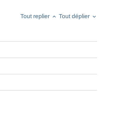
Tout replier
Tout déplier
keyboard_arrow_up
keyboard_arrow_down