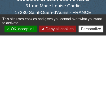
61 rue Marie Louise Cardin
17230 Saint-Ouen-d'Aunis - FRANCE
+33 5 46 01 40 64
This site uses cookies and gives you control over what you want
to activate
Contact par formulaire
OK, accept all
Deny all cookies
Personalize
Liens
Cyclad
CDC Aunis Atlantique
Préfecture de la Charente-Maritime
Intramuros
Emploi en Aunis Atlantique
-
-