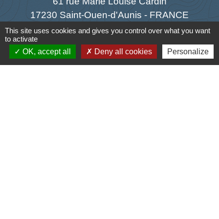
61 rue Marie Louise Cardin
17230 Saint-Ouen-d'Aunis - FRANCE
+33 5 46 01 40 64
This site uses cookies and gives you control over what you want
to activate
Contact par formulaire
OK, accept all
Deny all cookies
Personalize
Liens
Cyclad
CDC Aunis Atlantique
Préfecture de la Charente-Maritime
Intramuros
Emploi en Aunis Atlantique
Mentions légales
-
Politique de confidentialité
-