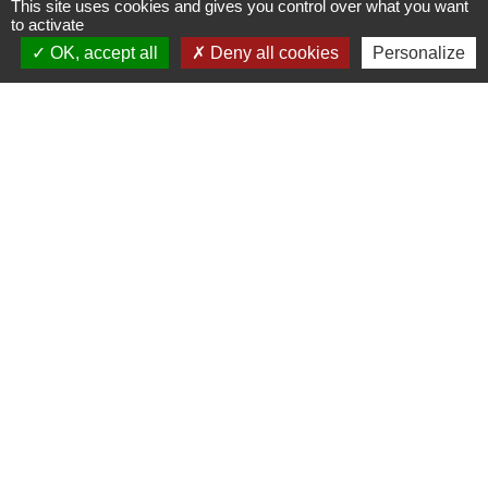
This site uses cookies and gives you control over what you want
to activate
Commune de Saint-Ouen-d'Aunis
OK, accept all
Deny all cookies
Personalize
61 rue Marie Louise Cardin
17230 Saint-Ouen-d'Aunis - FRANCE
+33 5 46 01 40 64
Contact par formulaire
Liens
Cyclad
CDC Aunis Atlantique
Préfecture de la Charente-Maritime
Intramuros
Emploi en Aunis Atlantique