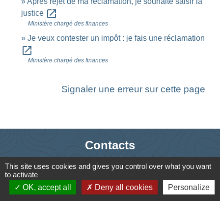
Après rejet de ma réclamation, je souhaite saisir la
open_in_new
justice
Ministère chargé des finances
Je veux contester un impôt : je fais une réclamation
open_in_new
Ministère chargé des finances
Signaler une erreur sur cette page
Contacts
Commune de Saint-Ouen-d'Aunis
This site uses cookies and gives you control over what you want
to activate
61 rue Marie Louise Cardin
OK, accept all
Deny all cookies
Personalize
17230 Saint-Ouen-d'Aunis - FRANCE
+33 5 46 01 40 64