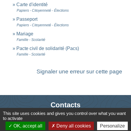
Carte d'identité
Papiers - Citoyenneté - Élections
Passeport
Papiers - Citoyenneté - Élections
Mariage
Famille - Scolarité
Pacte civil de solidarité (Pacs)
Famille - Scolarité
Signaler une erreur sur cette page
Contacts
This site uses cookies and gives you control over what you want
Commune de Saint-Ouen-d'Aunis
to activate
61 rue Marie Louise Cardin
OK, accept all
Deny all cookies
Personalize