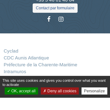
Contact par formulaire
Liens
Cyclad
CDC Aunis Atlantique
Préfecture de la Charente-Maritime
Intramuros
Emploi en Aunis Atlantique
This site uses cookies and gives you control over what you want
to activate
Mentions légales
-
Politique de confidentialité
-
OK, accept all
Deny all cookies
Personalize
Accessibilité
-
Plan du site
-