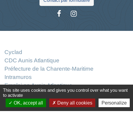
Contact par formulaire
Liens
Cyclad
CDC Aunis Atlantique
Préfecture de la Charente-Maritime
Intramuros
Emploi en Aunis Atlantique
This site uses cookies and gives you control over what you want
to activate
Mentions légales
-
Politique de confidentialité
-
OK, accept all
Deny all cookies
Personalize
Accessibilité
-
Plan du site
-
Gestion des cookies