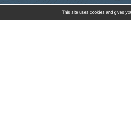
This site uses cookies and gives you
Cyclad
CDC Aunis Atl
Préfecture de 
Intramuros
Emploi en Auni
Mentions légales
-
Poli