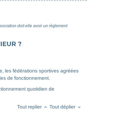
ociation doit-elle avoir un règlement
IEUR ?
e, les fédérations sportives agréées
gles de fonctionnement.
onctionnement quotidien de
Tout replier
Tout déplier
keyboard_arrow_up
keyboard_arrow_down