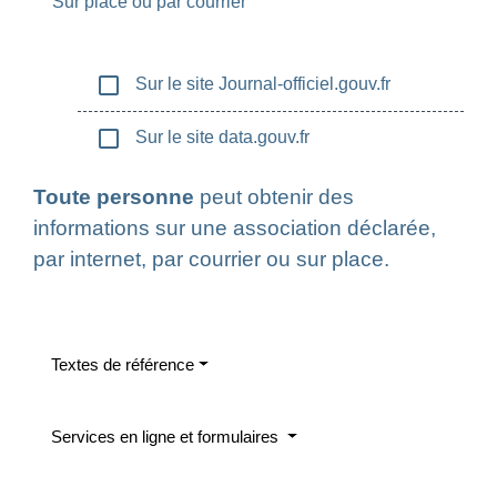
Sur place ou par courrier
check_box_outline_blank
Sur le site Journal-officiel.gouv.fr
check_box_outline_blank
Sur le site data.gouv.fr
Toute personne
peut obtenir des
informations sur une association déclarée,
par internet, par courrier ou sur place.
Textes de référence
Services en ligne et formulaires