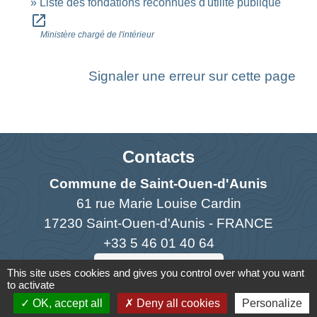
Liste des fondations reconnues d'utilité publique
open_in_new
Ministère chargé de l'intérieur
Signaler une erreur sur cette page
Contacts
Commune de Saint-Ouen-d'Aunis
61 rue Marie Louise Cardin
17230 Saint-Ouen-d'Aunis - FRANCE
+33 5 46 01 40 64
Contact par formulaire
This site uses cookies and gives you control over what you want
to activate
OK, accept all
Deny all cookies
Personalize