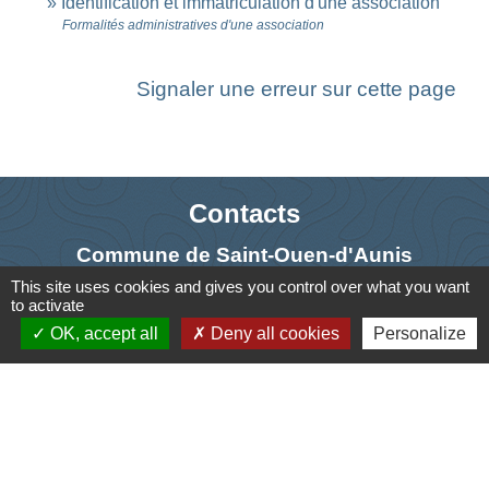
Identification et immatriculation d'une association
Formalités administratives d'une association
Signaler une erreur sur cette page
Contacts
Commune de Saint-Ouen-d'Aunis
61 rue Marie Louise Cardin
This site uses cookies and gives you control over what you want
to activate
17230 Saint-Ouen-d'Aunis - FRANCE
OK, accept all
Deny all cookies
Personalize
+33 5 46 01 40 64
Contact par formulaire