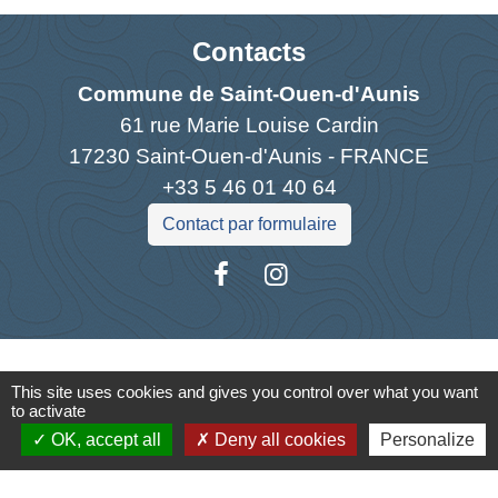
Contacts
Commune de Saint-Ouen-d'Aunis
61 rue Marie Louise Cardin
17230 Saint-Ouen-d'Aunis - FRANCE
+33 5 46 01 40 64
Contact par formulaire
Liens
This site uses cookies and gives you control over what you want
to activate
Cyclad
OK, accept all
Deny all cookies
Personalize
CDC Aunis Atlantique
Préfecture de la Charente-Maritime